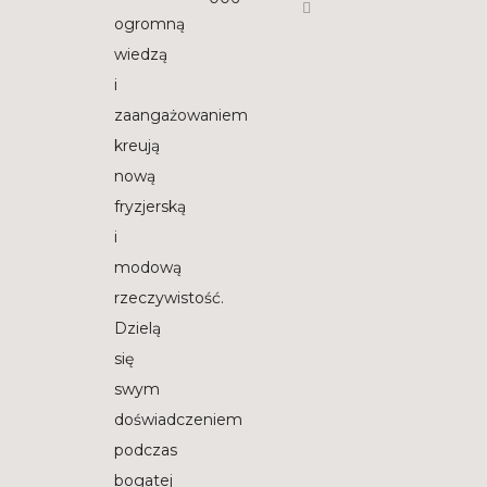
ogromną
wiedzą
i
zaangażowaniem
kreują
nową
fryzjerską
i
modową
rzeczywistość.
Dzielą
się
swym
doświadczeniem
podczas
bogatej