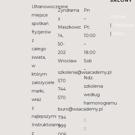
SALONY
Ultranowoczesne
Zyndrama
Pn
miejsce
Poznań
z
–
spotkań
|
Warszawa
Maszkowic
Pt:
fryzjerów
|
Kalisz
14,
10:00
z
50-
–
całego
202
18:00
świata,
Wrocław
Sob
w
–
szkolenia@wsacademy.pl
którym
Ndz:
570
założyciele
szkolenia
744
marki,
według
570
wraz
harmonogramu
z
biuro@wsacademy.pl
najlepszymi
794
Instruktorami,
999
z
006